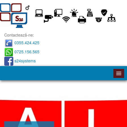
Contactează-ne:
0355.424.425
0725.156.565
s24systems